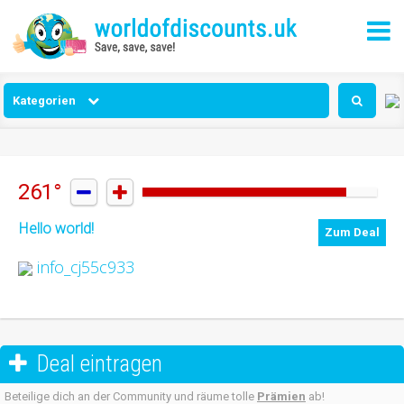
Kategorien
261°


Hello world!
Zum Deal
info_cj55c933
Deal eintragen

Beteilige dich an der Community und räume tolle
Prämien
ab!